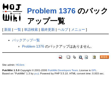
Problem 1376
のバック
アップ一覧
[
新規
|
一覧
|
単語検索
|
最終更新
|
ヘルプ
|
メニュー
]
バックアップ一覧
Problem 1376
のバックアップはありません。
Site admin:
HOJers
PukiWiki 1.5.0
Copyright © 2001-2006
PukiWiki Developers Team
. License is
GPL
.
Based on "PukiWiki" 1.3 by
yu-ji
. Powered by PHP 5.5.10. HTML convert time: 0.003 sec.