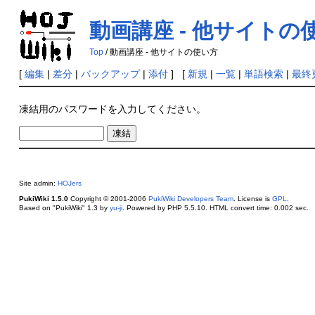
動画講座 - 他サイトの
Top
/ 動画講座 - 他サイトの使い方
[
編集
|
差分
|
バックアップ
|
添付
] [
新規
|
一覧
|
単語検索
|
最終
凍結用のパスワードを入力してください。
Site admin:
HOJers
PukiWiki 1.5.0
Copyright © 2001-2006
PukiWiki Developers Team
. License is
GPL
.
Based on "PukiWiki" 1.3 by
yu-ji
. Powered by PHP 5.5.10. HTML convert time: 0.002 sec.