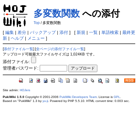
多変数関数
への添付
Top
/ 多変数関数
[
編集
|
差分
|
バックアップ
|
添付
] [
新規
|
一覧
|
単語検索
|
最終更
新
|
ヘルプ
|
メニュー
]
[
添付ファイル一覧
] [
全ページの添付ファイル一覧
]
アップロード可能最大ファイルサイズは 1,024KB です。
添付ファイル:
管理者パスワード:
Site admin:
HOJers
PukiWiki 1.5.0
Copyright © 2001-2006
PukiWiki Developers Team
. License is
GPL
.
Based on "PukiWiki" 1.3 by
yu-ji
. Powered by PHP 5.5.10. HTML convert time: 0.003 sec.