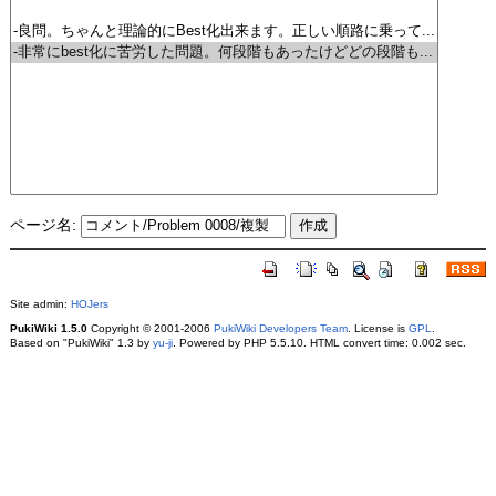
ページ名:
Site admin:
HOJers
PukiWiki 1.5.0
Copyright © 2001-2006
PukiWiki Developers Team
. License is
GPL
.
Based on "PukiWiki" 1.3 by
yu-ji
. Powered by PHP 5.5.10. HTML convert time: 0.002 sec.