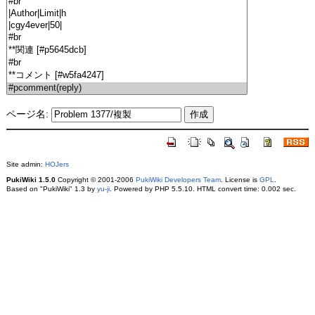
ページ名:
Site admin:
HOJers
PukiWiki 1.5.0
Copyright © 2001-2006
PukiWiki Developers Team
. License is
GPL
.
Based on "PukiWiki" 1.3 by
yu-ji
. Powered by PHP 5.5.10. HTML convert time: 0.002 sec.