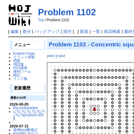
Problem 1102
Top
/ Problem 1102
[
編集
|
差分
|
バックアップ
|
添付
] [
新規
|
一覧
|
単語検索
|
最終
Problem 1102 - Concentric squ
メニュー
English Page
prev
|
next
イベント情報
問題
用語集
HOJ講座
便利ツール
雑記
リンク集
更新履歴
最新の10件
2026-08-05
RecentDeleted
ï¿?ï¿?ï¿?ï¿?ï¿?ï¿?ï
¿?ï¿?/problem 005
8
'
2026-07-31
単独best数集計
Ktya雑記その２